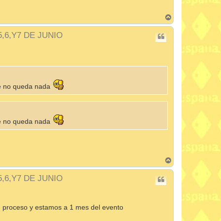
A
r
r
 5,6,Y7 DE JUNIO
i
b
a
 no queda nada
 no queda nada
A
r
r
 5,6,Y7 DE JUNIO
i
b
a
n proceso y estamos a 1 mes del evento