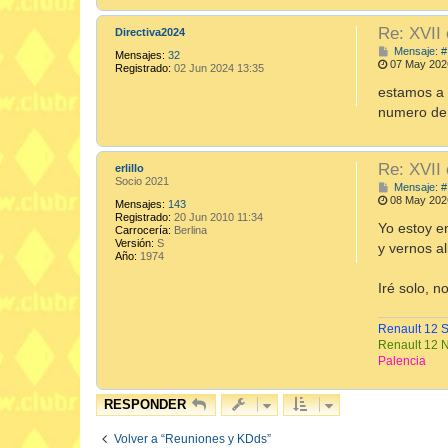
Re: XVII
Directiva2024
Mensaje: #
Mensajes:
32
07 May 202
Registrado:
02 Jun 2024 13:35
estamos a 
numero de p
Re: XVII
erlillo
Socio 2021
Mensaje: #
08 May 202
Mensajes:
143
Registrado:
20 Jun 2010 11:34
Yo estoy e
Carrocería:
Berlina
Versión:
S
y vernos al
Año:
1974
Iré solo, n
Renault 12 
Renault 12 
Palencia
RESPONDER
Volver a “Reuniones y KDds”