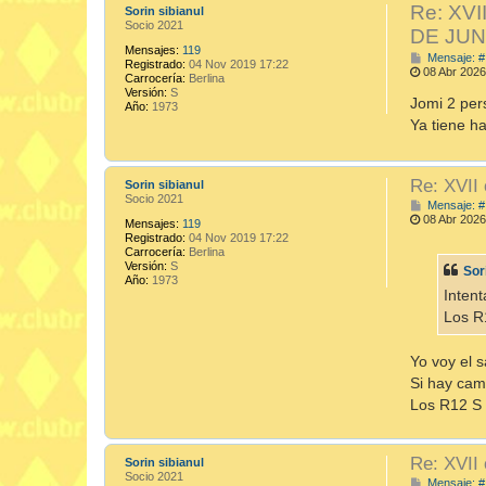
Re: XVI
Sorin sibianul
Socio 2021
DE JUN
Mensajes:
119
Mensaje: #
Registrado:
04 Nov 2019 17:22
08 Abr 2026
Carrocería:
Berlina
Versión:
S
Jomi 2 per
Año:
1973
Ya tiene ha
Re: XVII
Sorin sibianul
Socio 2021
Mensaje: #
08 Abr 2026
Mensajes:
119
Registrado:
04 Nov 2019 17:22
Carrocería:
Berlina
Versión:
S
Sor
Año:
1973
Inten
Los R
Yo voy el 
Si hay cam
Los R12 S
Re: XVII
Sorin sibianul
Socio 2021
Mensaje: #