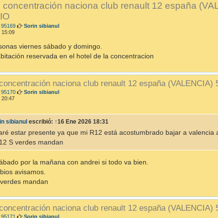
I concentración naciona club renault 12 españa (V
IO
M
 95169
Sorin sibianul
e
 15:09
n
s
sonas viernes sábado y domingo.
a
bitación reservada en el hotel de la concentracion
j
e
 concentración naciona club renault 12 españa (VALENCIA)
M
 95170
Sorin sibianul
e
 20:47
n
s
a
in sibianul
escribió:
↑
16 Ene 2026 18:31
j
e
taré estar presente ya que mi R12 está acostumbrado bajar a valenci
12 S verdes mandan
sábado por la mañana con andrei si todo va bien.
bios avisamos.
 verdes mandan
 concentración naciona club renault 12 españa (VALENCIA)
M
 95171
Sorin sibianul