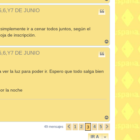
r
r
 5,6,Y7 DE JUNIO
i
b
a
simplemente ir a cenar todos juntos, según el
oja de inscripción.
A
r
r
 5,6,Y7 DE JUNIO
i
b
a
ver la luz para poder ir. Espero que todo salga bien
por la noche
A
r
r
3
1
2
4
5
49 mensajes
ANTERIOR
SIGUIENTE
i
b
IR A
a