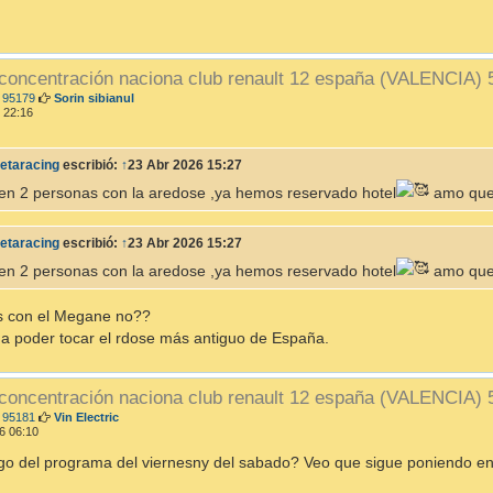
 concentración naciona club renault 12 españa (VALENCIA)
M
 95179
Sorin sibianul
e
 22:16
n
s
a
etaracing
escribió:
↑
23 Abr 2026 15:27
j
e
en 2 personas con la aredose ,ya hemos reservado hotel
amo que
etaracing
escribió:
↑
23 Abr 2026 15:27
en 2 personas con la aredose ,ya hemos reservado hotel
amo que
s con el Megane no??
s a poder tocar el rdose más antiguo de España.
 concentración naciona club renault 12 españa (VALENCIA)
M
 95181
Vin Electric
e
6 06:10
n
s
go del programa del viernesny del sabado? Veo que sigue poniendo e
a
j