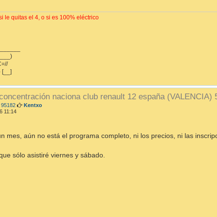
e
i le quitas el 4, o si es 100% eléctrico
_______
___)
=//
- [__]
 concentración naciona club renault 12 españa (VALENCIA)
M
 95182
Kentxo
e
6 11:14
n
s
a
un mes, aún no está el programa completo, ni los precios, ni las inscri
j
e
ue sólo asistiré viernes y sábado.