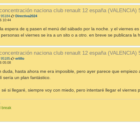
 concentración naciona club renault 12 españa (VALENCIA)
M
 95184
Directiva2024
e
6 10:44
n
s
la espera de q pasen el menú del sábado por la noche. y el viernes es 
a
ersonas el viernes se ira a un sito o a otro. en breve se publicara la h
j
e
 concentración naciona club renault 12 españa (VALENCIA)
M
 95185
erlillo
e
6 05:08
n
s
n duda, hasta ahora me era imposible, pero ayer parece que empiezo a 
a
lí sería un plan fantástico.
j
e
o sé si llegaré, siempre voy con miedo, pero intentaré llegar el viernes 
S
N break