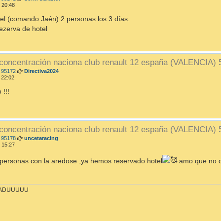
e
 20:48
n
s
l (comando Jaén) 2 personas los 3 días.
a
rezerva de hotel
j
e
 concentración naciona club renault 12 españa (VALENCIA)
M
 95172
Directiva2024
e
 22:02
n
s
 !!!
a
j
e
 concentración naciona club renault 12 españa (VALENCIA)
M
 95178
uncetaracing
e
 15:27
n
s
personas con la aredose ,ya hemos reservado hotel
amo que no 
a
j
e
BADUUUUU