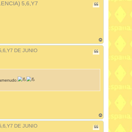
ALENCIA) 5,6,Y7
A
r
r
 5,6,Y7 DE JUNIO
i
b
a
a amenudo.
A
r
r
 5,6,Y7 DE JUNIO
i
b