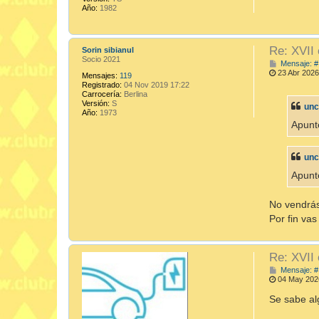
Año:
1982
Re: XVII
Sorin sibianul
Socio 2021
Mensaje: #
23 Abr 2026
Mensajes:
119
Registrado:
04 Nov 2019 17:22
Carrocería:
Berlina
Versión:
S
unc
Año:
1973
Apunt
unc
Apunt
No vendrá
Por fin va
Re: XVII
Mensaje: #
04 May 202
Se sabe al