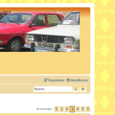
Registrarse
Identificarse
BUSCAR
BÚSQUEDA AVAN
3
1
2
4
5
49 mensajes
ANTERIOR
SIGUIENTE