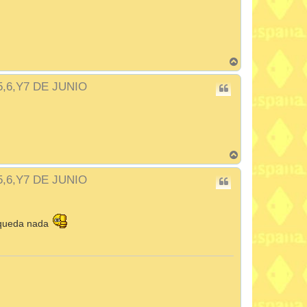
a
A
r
r
 5,6,Y7 DE JUNIO
i
b
a
A
r
r
 5,6,Y7 DE JUNIO
i
b
a
queda nada