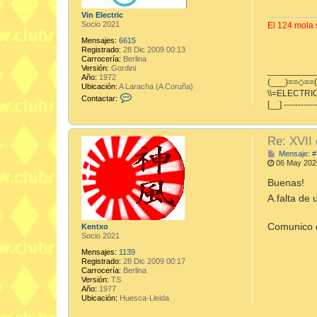
Vin Electric
Socio 2021
El 124 mola s
Mensajes:
6615
Registrado:
28 Dic 2009 00:13
Carrocería:
Berlina
Versión:
Gordini
_________
Año:
1972
(___)==◇==(
Ubicación:
A Laracha (A Coruña)
\\=ELECTRIC
C
Contactar:
[__] -----------
o
n
t
a
Re: XVII
c
t
Mensaje: #
a
06 May 202
r
V
Buenas!
i
n
A.falta de 
E
l
e
Comunico q
Kentxo
c
Socio 2021
t
r
Mensajes:
1139
i
Registrado:
28 Dic 2009 00:17
c
Carrocería:
Berlina
Versión:
TS
Año:
1977
Ubicación:
Huesca-Lleida