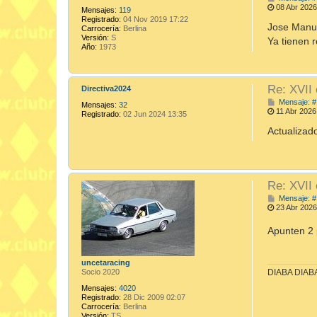
08 Abr 2026
Mensajes:
119
Registrado:
04 Nov 2019 17:22
Jose Manue
Carrocería:
Berlina
Versión:
S
Ya tienen 
Año:
1973
Re: XVII
Directiva2024
Mensaje: #
Mensajes:
32
11 Abr 2026
Registrado:
02 Jun 2024 13:35
Actualizado
Re: XVII
Mensaje: #
23 Abr 2026
Apunten 2 
uncetaracing
DIABA DIA
Socio 2020
Mensajes:
4020
Registrado:
28 Dic 2009 02:07
Carrocería:
Berlina
Versión:
TS