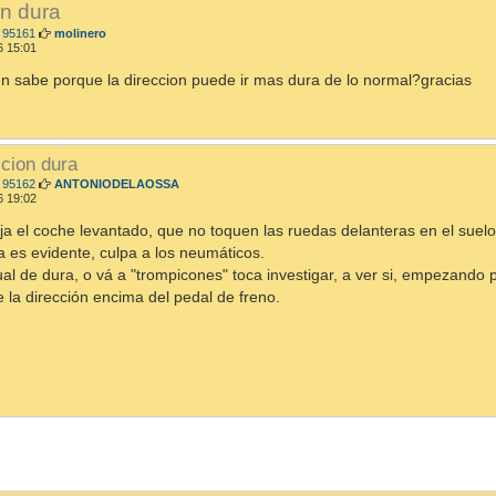
on dura
M
 95161
molinero
e
6 15:01
n
s
en sabe porque la direccion puede ir mas dura de lo normal?gracias
a
j
e
ccion dura
M
 95162
ANTONIODELAOSSA
e
6 19:02
n
s
ja el coche levantado, que no toquen las ruedas delanteras en el suelo
a
a es evidente, culpa a los neumáticos.
j
e
ual de dura, o vá a "trompicones" toca investigar, a ver si, empezando por
 la dirección encima del pedal de freno.