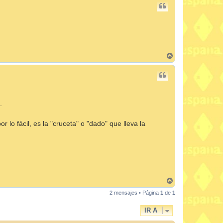
A
r
r
i
b
a
.
 lo fácil, es la "cruceta" o "dado" que lleva la
A
r
2 mensajes • Página
1
de
1
r
i
b
IR A
a