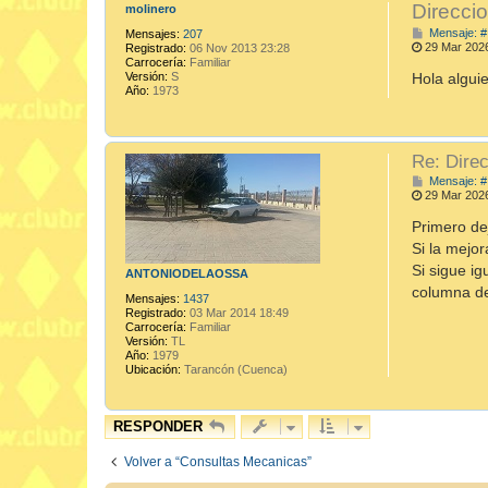
Direcci
molinero
Mensaje: #
Mensajes:
207
29 Mar 202
Registrado:
06 Nov 2013 23:28
Carrocería:
Familiar
Hola algui
Versión:
S
Año:
1973
Re: Dire
Mensaje: #
29 Mar 202
Primero de
Si la mejor
Si sigue ig
ANTONIODELAOSSA
columna de
Mensajes:
1437
Registrado:
03 Mar 2014 18:49
Carrocería:
Familiar
Versión:
TL
Año:
1979
Ubicación:
Tarancón (Cuenca)
RESPONDER
Volver a “Consultas Mecanicas”