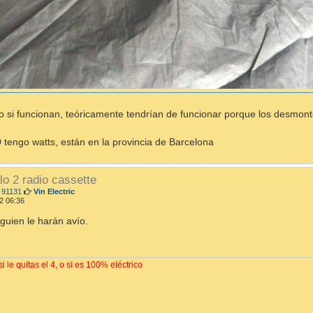
 si funcionan, teóricamente tendrían de funcionar porque los desmon
tengo watts, están en la provincia de Barcelona
o 2 radio cassette
M
 91131
Vin Electric
e
2 06:36
n
s
guien le harán avío.
a
j
e
i le quitas el 4, o si es 100% eléctrico
_______