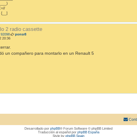
___)
=//
- [__]
o 2 radio cassette
M
 92098
ponsr8
e
2 20:36
n
s
errar.
a
dó un compañero para montarlo en un Renault 5
j
e
Cont
Desarrollado por
phpBB
® Forum Software © phpBB Limited
Traducción al español por
phpBB España
Style by
phpBB Spain