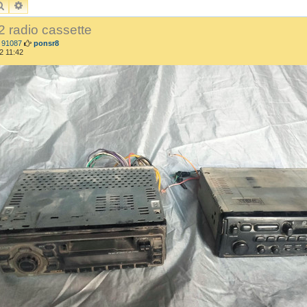
BUSCAR
BÚSQUEDA AVANZADA
2 radio cassette
M
 91087
ponsr8
e
2 11:42
n
s
a
j
e