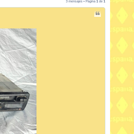
3 mensajes • Página
1
de
1