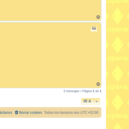
A
r
r
i
b
a
A
r
3 mensajes • Página
1
de
1
r
i
b
IR A
a
áctanos
Borrar cookies
Todos los horarios son
UTC+02:00