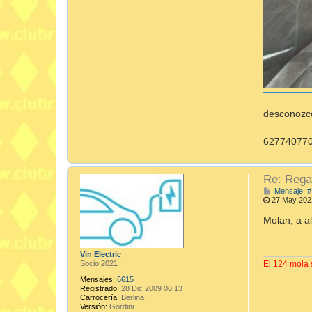
desconozco
627740770 
Re: Regal
Mensaje: #
27 May 202
Molan, a al
Vin Electric
Socio 2021
El 124 mola s
Mensajes:
6615
Registrado:
28 Dic 2009 00:13
Carrocería:
Berlina
Versión:
Gordini
_________