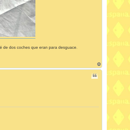
té de dos coches que eran para desguace.
A
r
r
i
b
a